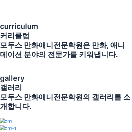
콘
텐
츠
소개
로
curriculum
커리큘럼
건
커리큘럼
너
모두스 만화애니전문학원은 만화, 애니
뛰
입시 합격생
기
메이션 분야의 전문가를 키워냅니다.
공모전 합격생
칸만화
상황표현
포트폴리오
이미지보드
웹툰 일러스트
상담문의
소식
gallery
오시는 길
갤러리
모두스 만화애니전문학원의 갤러리를 소
개합니다.